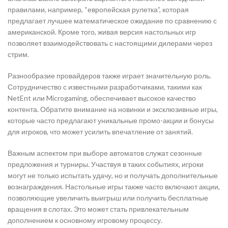
правилами, например, “европейская рулетка”, которая
предлагает лучшее математическое ожидание по сравнению с
американской. Кроме того, живая версия настольных игр
позволяет взаимодействовать с настоящими дилерами через
стрим.
Разнообразие провайдеров также играет значительную роль.
Сотрудничество с известными разработчиками, такими как
NetEnt или Microgaming, обеспечивает высокое качество
контента. Обратите внимание на новинки и эксклюзивные игры,
которые часто предлагают уникальные промо-акции и бонусы
для игроков, что может усилить впечатление от занятий.
Важным аспектом при выборе автоматов служат сезонные
предложения и турниры. Участвуя в таких событиях, игроки
могут не только испытать удачу, но и получать дополнительные
вознаграждения. Настольные игры также часто включают акции,
позволяющие увеличить выигрыш или получить бесплатные
вращения в слотах. Это может стать привлекательным
дополнением к основному игровому процессу.