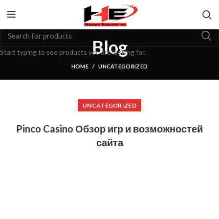
Blog
Start typing to see products you are looking for.
HOME
UNCATEGORIZED
UNCATEGORIZED
Pinco Casino Обзор игр и возможностей
сайта