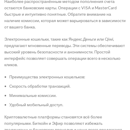
Наиболее распространённым методом пополнения счета
остаются банковские карты. Операции с VISA и MasterCard
быстрые и интуитивно понятные. Обратите внимание на
наличие комиссии, которая может варьироваться в зависимости
от вашего банка.
Электронные кошельки, такие как Яндекс.Деньги или Qiwi,
предлагают мгновенные переводы. Эти системы обеспечивают
высокий уровень безопасности и анонимности. Простой
интерфейс позволяет совершать операции всего в несколько
кликов.
Преимущества электронных кошельков:
Скорость обработки транзакций.
Минимальные комиссии.
Удобный мобильный доступ.
Криптовалютные платформы становятся всё более
популярными. Биткойн и Эфир позволяют избежать
традиционных банковских процедур и чаще всего предлагают